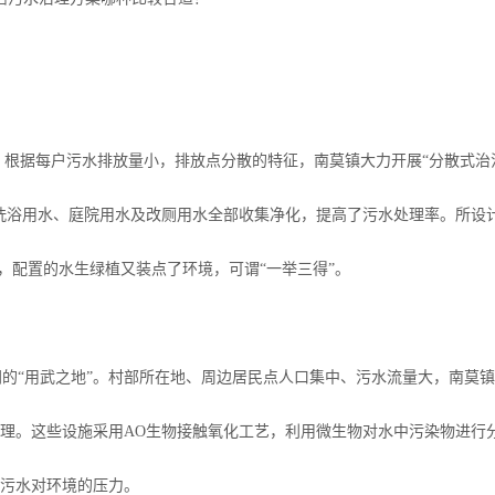
根据每户污水排放量小，排放点分散的特征，南莫镇大力开展“分散式治
、洗浴用水、庭院用水及改厕用水全部收集净化，提高了污水处理率。所设
廉，配置的水生绿植又装点了环境，可谓“一举三得”。
同的“用武之地”。村部所在地、周边居民点人口集中、污水流量大，南莫
理。这些设施采用AO生物接触氧化工艺，利用微生物对水中污染物进行
污水对环境的压力。